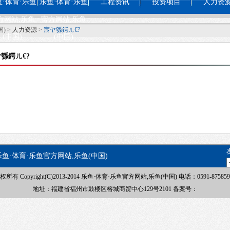
鱼·体育·乐鱼
乐鱼·体育·乐鱼
工程资讯
投资项目
人力资
方网站,乐鱼
官方网站,乐鱼
) >
人力资源
>
宸ヤ綔鍔ㄦ€?
(中国)
(中国)
綔鍔ㄦ€?
乐鱼·体育·乐鱼官方网站,乐鱼(中国)
权所有 Copyright(C)2013-2014 乐鱼·体育·乐鱼官方网站,乐鱼(中国) 电话：0591-875859
地址：福建省福州市鼓楼区榕城商贸中心129号2101 备案号：