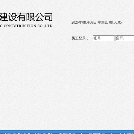
2026年08月06日 星期四 08:50:06
员工登录：