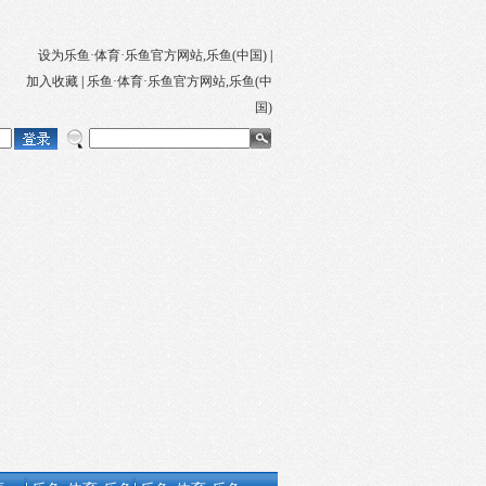
设为乐鱼·体育·乐鱼官方网站,乐鱼(中国)
|
加入收藏
|
乐鱼·体育·乐鱼官方网站,乐鱼(中
国)