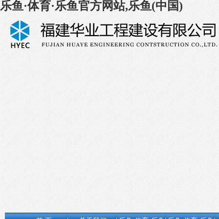
乐鱼·体育·乐鱼官方网站,乐鱼(中国)