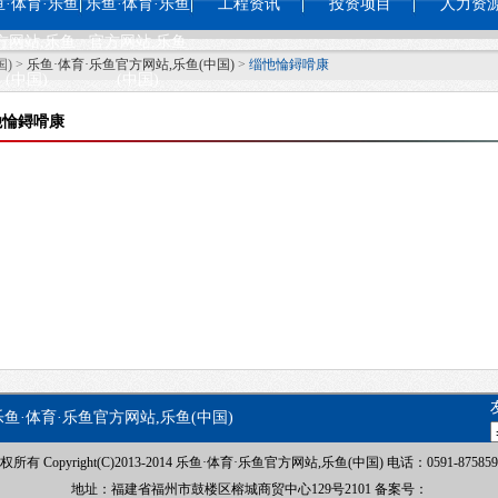
鱼·体育·乐鱼
乐鱼·体育·乐鱼
工程资讯
投资项目
人力资
方网站,乐鱼
官方网站,乐鱼
) >
乐鱼·体育·乐鱼官方网站,乐鱼(中国)
>
缁忚惀鐞嗗康
(中国)
(中国)
忚惀鐞嗗康
乐鱼·体育·乐鱼官方网站,乐鱼(中国)
权所有 Copyright(C)2013-2014 乐鱼·体育·乐鱼官方网站,乐鱼(中国) 电话：0591-875859
地址：福建省福州市鼓楼区榕城商贸中心129号2101 备案号：