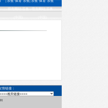
源
乐鱼·体育·乐鱼
乐鱼·体育·乐鱼
官方网站,乐鱼
官方网站,乐鱼
(中国)
(中国)
友情链接：
01