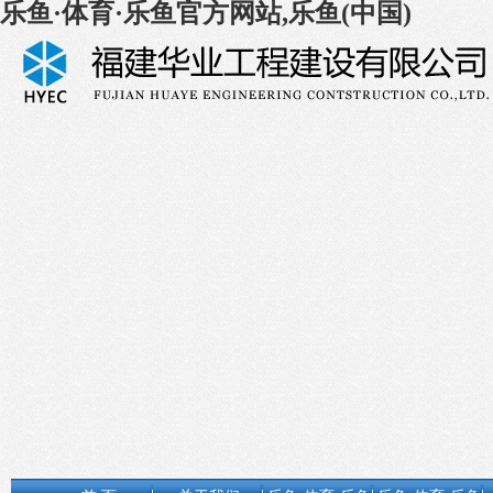
乐鱼·体育·乐鱼官方网站,乐鱼(中国)