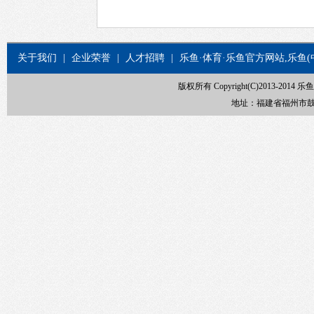
关于我们
|
企业荣誉
|
人才招聘
|
乐鱼·体育·乐鱼官方网站,乐鱼(
版权所有 Copyright(C)2013-201
地址：福建省福州市鼓楼