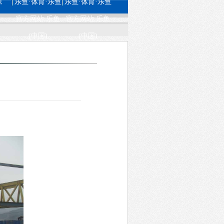
源
乐鱼·体育·乐鱼
乐鱼·体育·乐鱼
官方网站,乐鱼
官方网站,乐鱼
(中国)
(中国)