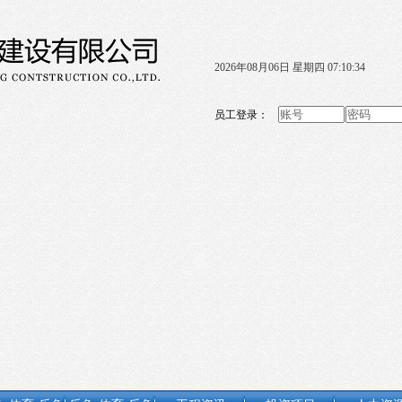
2026年08月06日 星期四 07:10:34
员工登录：