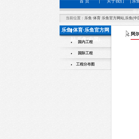
首 页
关于我们
乐
官
当前位置：
乐鱼·体育·乐鱼官方网站,乐鱼(中
乐鱼·体育·乐鱼官方网
阿
站,乐鱼(中国)
国内工程
国际工程
工程分布图