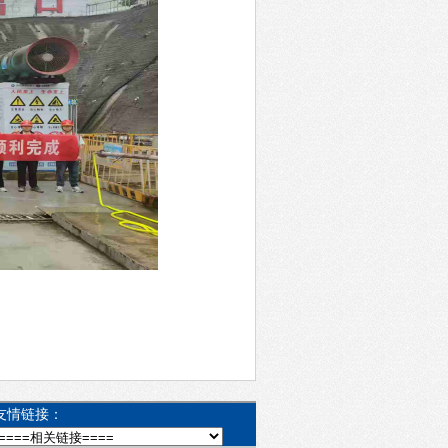
友情链接：