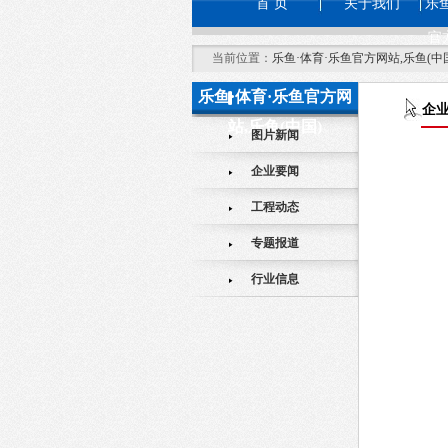
首 页
关于我们
乐
官
当前位置：
乐鱼·体育·乐鱼官方网站,乐鱼(中
乐鱼·体育·乐鱼官方网
企
站,乐鱼(中国)
图片新闻
企业要闻
工程动态
专题报道
行业信息