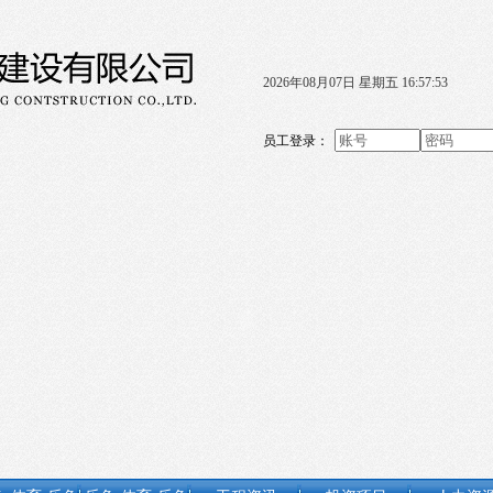
2026年08月07日 星期五 16:57:53
员工登录：