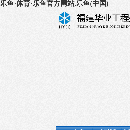
乐鱼·体育·乐鱼官方网站,乐鱼(中国)