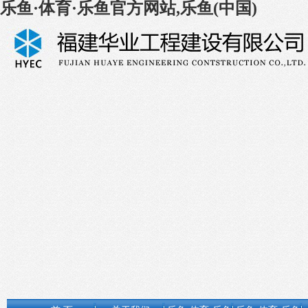
乐鱼·体育·乐鱼官方网站,乐鱼(中国)