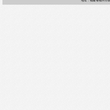
地址：福建省福州市鼓楼