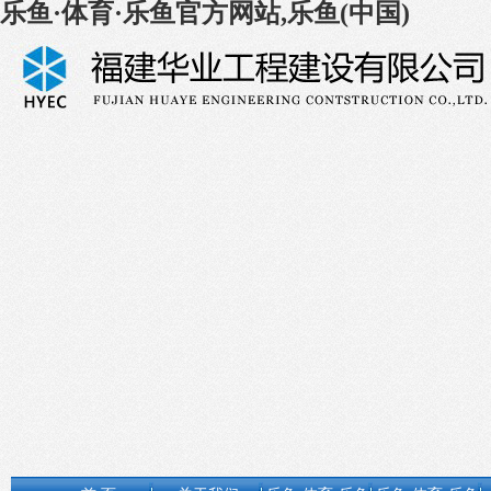
乐鱼·体育·乐鱼官方网站,乐鱼(中国)