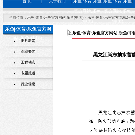
首 页
关于我们
乐鱼·体育·乐鱼
乐鱼·体育·乐鱼
官方网站,乐鱼
官方网站,乐鱼
当前位置：
乐鱼·体育·乐鱼官方网站,乐鱼(中国)
>
乐鱼·体育·乐鱼官方网站,乐鱼(
(中国)
(中国)
乐鱼·体育·乐鱼官方网
乐鱼·体育·乐鱼官方网站,乐鱼(中
站,乐鱼(中国)
图片新闻
企业要闻
黑龙江尚志抽水蓄能
工程动态
专题报道
行业信息