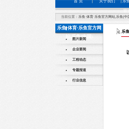
首 页
关于我们
乐
官
当前位置：
乐鱼·体育·乐鱼官方网站,乐鱼(中
乐鱼·体育·乐鱼官方网
乐鱼
站,乐鱼(中国)
图片新闻
企业要闻
工程动态
专题报道
行业信息