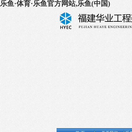
乐鱼·体育·乐鱼官方网站,乐鱼(中国)