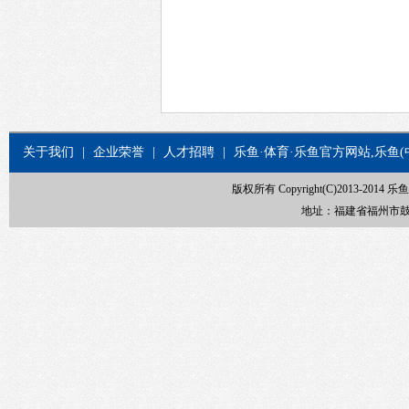
关于我们
|
企业荣誉
|
人才招聘
|
乐鱼·体育·乐鱼官方网站,乐鱼(
版权所有 Copyright(C)2013-201
地址：福建省福州市鼓楼