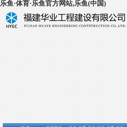
乐鱼·体育·乐鱼官方网站,乐鱼(中国)