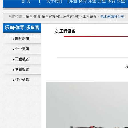
首 页
关于我们
乐鱼·体育·乐鱼
乐鱼·体育·乐鱼
官方网站,乐鱼
官方网站,乐鱼
当前位置：
乐鱼·体育·乐鱼官方网站,乐鱼(中国)
>
工程设备
>
电比例锚杆台车
(中国)
(中国)
乐鱼·体育·乐鱼官
工程设备
方网站,乐鱼(中国)
图片新闻
企业要闻
工程动态
发
专题报道
行业信息