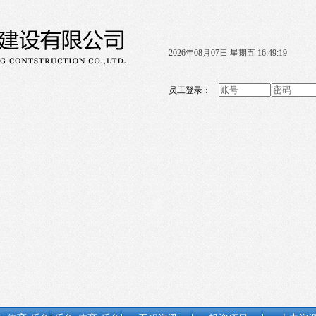
2026年08月07日 星期五 16:49:19
员工登录：