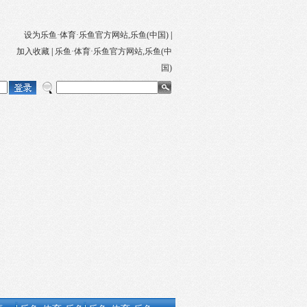
设为乐鱼·体育·乐鱼官方网站,乐鱼(中国)
|
加入收藏
|
乐鱼·体育·乐鱼官方网站,乐鱼(中
国)