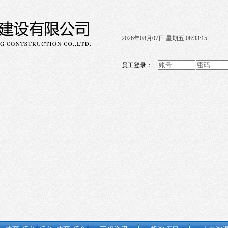
2026年08月07日 星期五 08:33:15
员工登录：